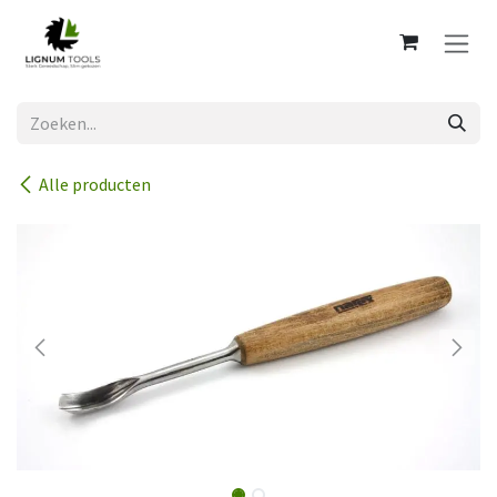
Overslaan naar inhoud
Alle producten