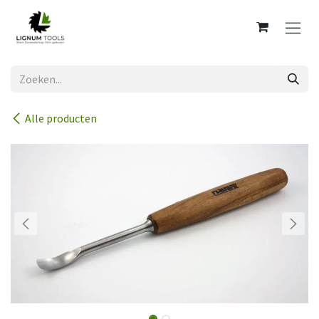
Overslaan naar inhoud
Alle producten