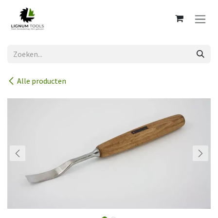
Overslaan naar inhoud
Alle producten