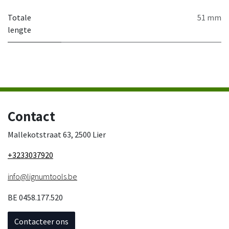
Totale
51 mm
lengte
Contact
Mallekotstraat 63, 2500 Lier
+3233037920
info@lignumtools.be
BE 0458.177.520
Contacteer ons