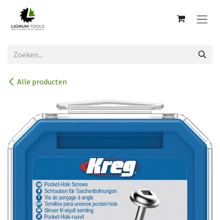
Overslaan naar inhoud
Alle producten