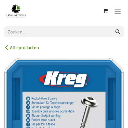
Overslaan naar inhoud
Alle producten