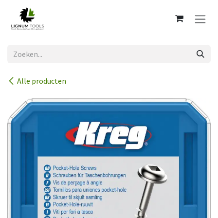
Overslaan naar inhoud
Alle producten