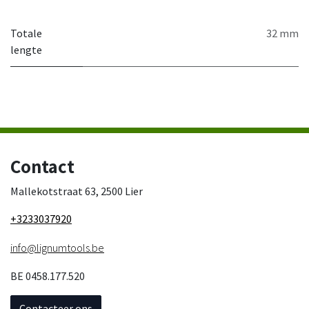
Totale
32 mm
lengte
Contact
Mallekotstraat 63, 2500 Lier
+3233037920
info@lignumtools.be
BE 0458.177.520
Contacteer ons