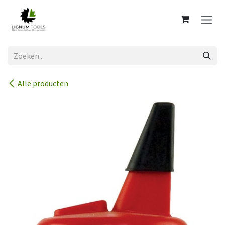
Overslaan naar inhoud
Alle producten