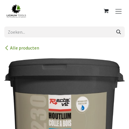
Overslaan naar inhoud
Alle producten