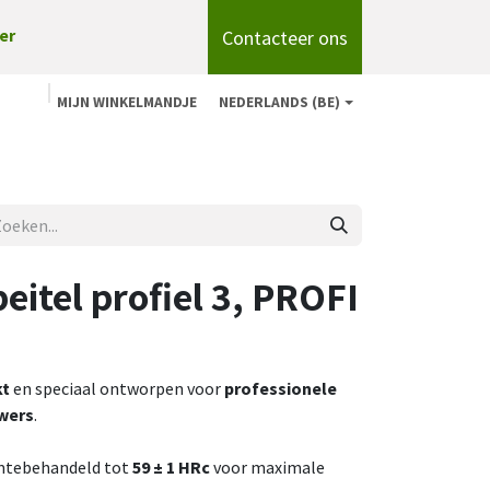
Contacteer ons
er
MIJN WINKELMANDJE
NEDERLANDS (BE)
n
Shop
Over ons
onze merken
Blog
eitel profiel 3, PROFI
t
en speciaal ontworpen voor
professionele
wers
.
mtebehandeld tot
59 ± 1 HRc
voor maximale