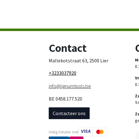
Contact
M
Mallekotstraat 63, 2500 Lier
8.
+3233037920
V
8.
info@lignumtools.be
Z
BE 0458.177.520
9.
Contacteer ons
Z
ge
VISA
Veilig betalen met