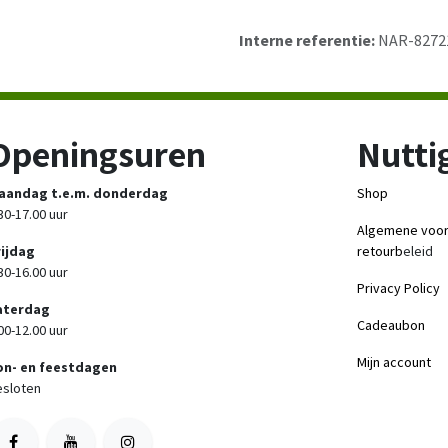
Interne referentie:
NAR-8272
Openingsuren
Nuttig
aandag t.e.m. donderdag
Shop
30-17.00 uur
Algemene voo
rijdag
retourb
eleid
30-16.00 uur
Privacy Policy
aterdag
Cadeaubon
00-12.00 uur
Mijn account
on- en feestdagen
sloten