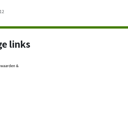
12
e links
rwaarden &