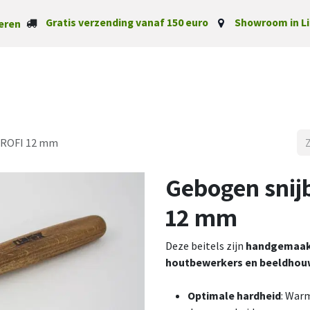
Gratis verzending vanaf 150 euro
Showroom in Li
eren
Startpagina
Categorieë
 PROFI 12 mm
Gebogen snijb
12 mm
Deze beitels zijn
handgemaak
houtbewerkers en beeldhou
Optimale hardheid
: War