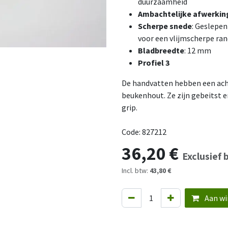
duurzaamheid
Ambachtelijke afwerkin
Scherpe snede
: Geslepe
voor een vlijmscherpe ran
Bladbreedte
: 12 mm
Profiel 3
De handvatten hebben een ach
beukenhout. Ze zijn gebeitst 
grip.
Code: 827212
36,20
€
Exclusief 
Incl. btw:
43,80 €
Aan wi