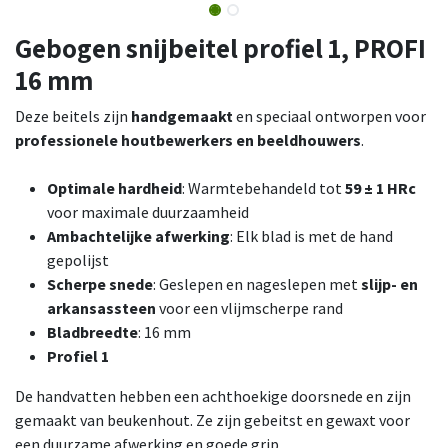
Gebogen snijbeitel profiel 1, PROFI
16 mm
Deze beitels zijn
handgemaakt
en speciaal ontworpen voor
professionele houtbewerkers en beeldhouwers
.
Optimale hardheid
: Warmtebehandeld tot
59 ± 1 HRc
voor maximale duurzaamheid
Ambachtelijke afwerking
: Elk blad is met de hand
gepolijst
Scherpe snede
: Geslepen en nageslepen met
slijp- en
arkansassteen
voor een vlijmscherpe rand
Bladbreedte
: 16 mm
Profiel 1
De handvatten hebben een achthoekige doorsnede en zijn
gemaakt van beukenhout. Ze zijn gebeitst en gewaxt voor
een duurzame afwerking en goede grip.