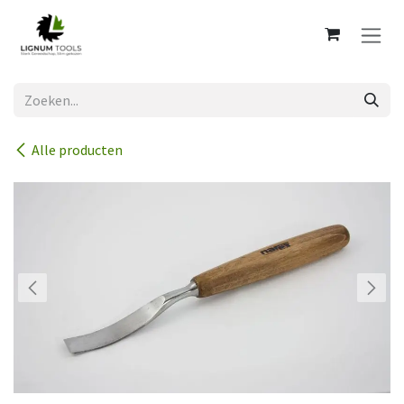
Overslaan naar inhoud
Alle producten