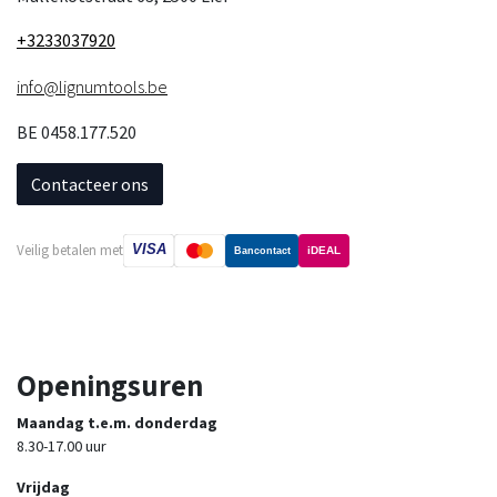
+3233037920
info@lignumtools.be
BE 0458.177.520
Contacteer ons
VISA
Veilig betalen met
iDEAL
Bancontact
Openingsuren
Maandag t.e.m. donderdag
8.30-17.00 uur
Vrijdag