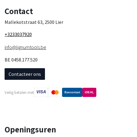
Contact
Mallekotstraat 63, 2500 Lier
+3233037920
info@lignumtools.be
BE 0458.177.520
Contacteer ons
VISA
Veilig betalen met
iDEAL
Bancontact
Openingsuren