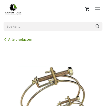
Overslaan naar inhoud
Alle producten