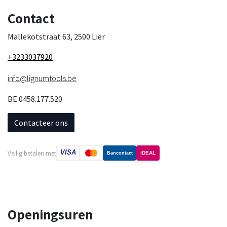
Contact
Mallekotstraat 63, 2500 Lier
+3233037920
info@lignumtools.be
BE 0458.177.520
Contacteer ons
VISA
Veilig betalen met
iDEAL
Bancontact
Openingsuren