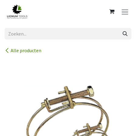
Overslaan naar inhoud
Alle producten