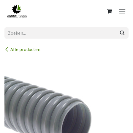
Overslaan naar inhoud
Alle producten