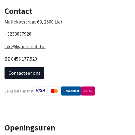
Contact
Mallekotstraat 63, 2500 Lier
+3233037920
info@lignumtools.be
BE 0458.177.520
Contacteer ons
VISA
Veilig betalen met
iDEAL
Bancontact
Openingsuren