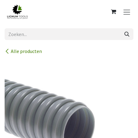
Overslaan naar inhoud
Alle producten