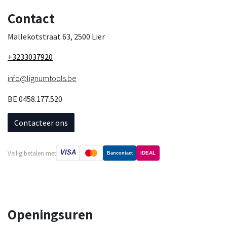
Contact
Mallekotstraat 63, 2500 Lier
+3233037920
info@lignumtools.be
BE 0458.177.520
Contacteer ons
VISA
Veilig betalen met
iDEAL
Bancontact
Openingsuren