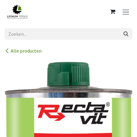
Overslaan naar inhoud
Alle producten