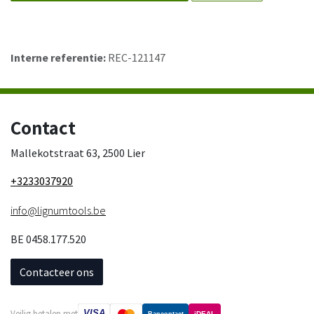
Interne referentie:
REC-121147
Contact
Mallekotstraat 63, 2500 Lier
+3233037920
info@lignumtools.be
BE 0458.177.520
Contacteer ons
VISA
Veilig betalen met
iDEAL
Bancontact