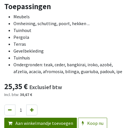
Toepassingen
Meubels
Omheining, schutting, poort, hekken ...
Tuinhout
Pergola
Terras
Gevelbekleding
Tuinhuis
Ondergronden: teak, ceder, bangkiraï, iroko, azobé,
afzelia, acacia, afromosia, bilinga, guariuba, padouk, ipe
25,35
€
Exclusief btw
Incl. btw:
30,67 €
Aan winkelmandje toevoegen
Koop nu