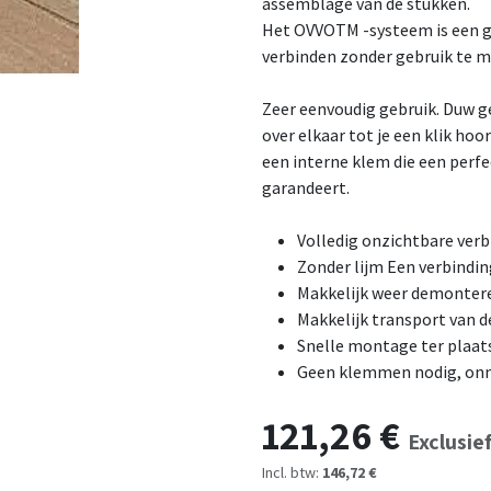
assemblage van de stukken.
Het OVVOTM -systeem is een g
verbinden zonder gebruik te m
Zeer eenvoudig gebruik. Duw 
over elkaar tot je een klik hoo
een interne klem die een perf
garandeert.
Volledig onzichtbare ver
Zonder lijm Een verbindi
Makkelijk weer demonter
Makkelijk transport van 
Snelle montage ter plaats
Geen klemmen nodig, onm
121,26
€
Exclusie
Incl. btw:
146,72 €