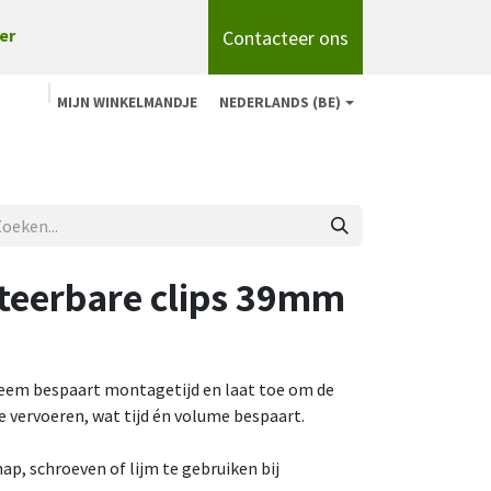
Contacteer ons
er
MIJN WINKELMANDJE
NEDERLANDS (BE)
n
Shop
Over ons
onze merken
Blog
eerbare clips 39mm
em bespaart montagetijd en laat toe om de
e vervoeren, wat tijd én volume bespaart.
ap, schroeven of lijm te gebruiken bij