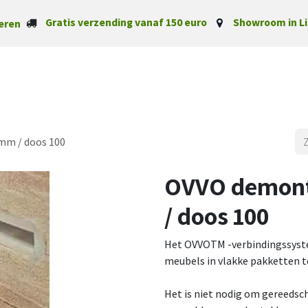
Gratis verzending vanaf 150 euro
Showroom in Li
eren
Startpagina
Categorieë
mm / doos 100
OVVO demont
/ doos 100
Het OVVOTM -verbindingssyste
meubels in vlakke pakketten t
Het is niet nodig om gereedsch