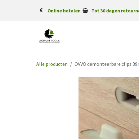
Overslaan naar inhoud
Online betalen
Tot 30 dagen retourn
Alle producten
OVVO demonteerbare clips 39