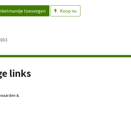
nkelmandje toevoegen
Koop nu
0003
e links
rwaarden &