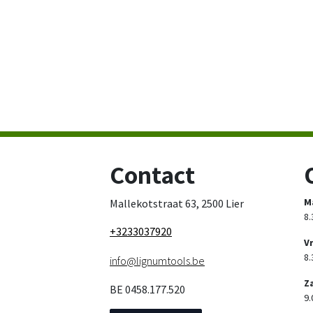
Contact
M
Mallekotstraat 63, 2500 Lier
8.
+3233037920
V
8.
info@lignumtools.be
Z
BE 0458.177.520
9.