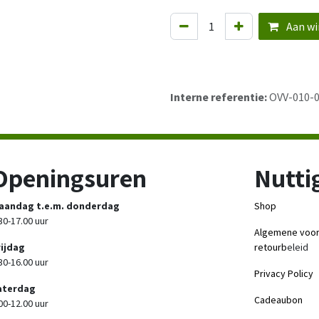
Aan wi
Interne referentie:
OVV-010-
Openingsuren
Nuttig
aandag t.e.m. donderdag
Shop
30-17.00 uur
Algemene voo
rijdag
retourb
eleid
30-16.00 uur
Privacy Policy
aterdag
Cadeaubon
00-12.00 uur