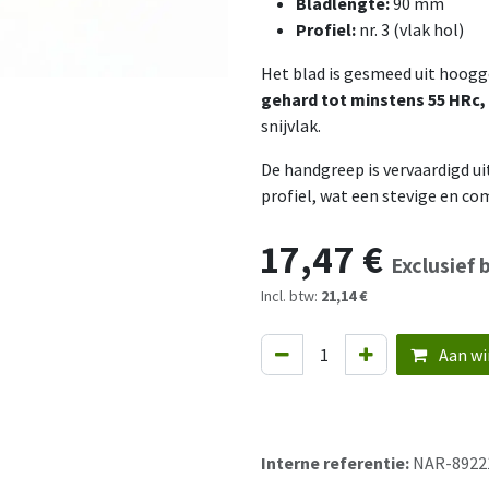
Bladlengte:
90 mm
Profiel:
nr. 3 (vlak hol)
Het blad is gesmeed uit hoog
gehard tot minstens 55 HRc,
snijvlak.
De handgreep is vervaardigd u
profiel, wat een stevige en co
17,47
€
Exclusief 
Incl. btw:
21,14 €
Aan wi
Interne referentie:
NAR-8922