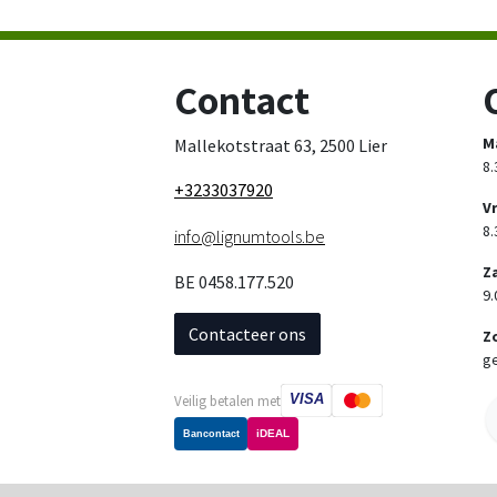
Contact
M
Mallekotstraat 63, 2500 Lier
8.
+3233037920
V
8.
info@lignumtools.be
Z
BE 0458.177.520
9.
Contacteer ons
Z
ge
VISA
Veilig betalen met
iDEAL
Bancontact