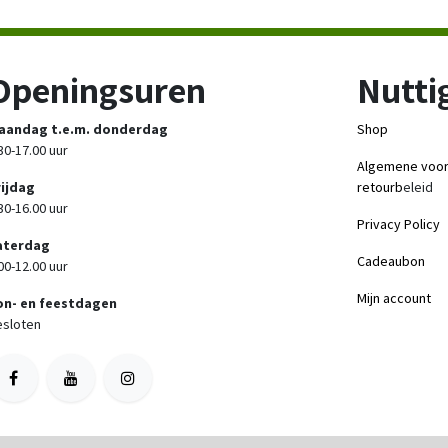
Openingsuren
Nuttig
aandag t.e.m. donderdag
Shop
30-17.00 uur
Algemene voo
rijdag
retourb
eleid
30-16.00 uur
Privacy Policy
aterdag
Cadeaubon
00-12.00 uur
Mijn account
on- en feestdagen
sloten