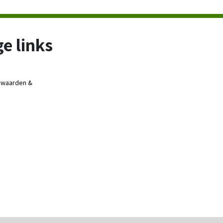
e links
rwaarden &