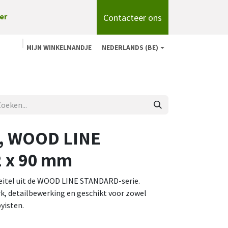
Contacteer ons
er
MIJN WINKELMANDJE
NEDERLANDS (BE)
n
Shop
Over ons
onze merken
Blog
s, WOOD LINE
 x 90 mm
beitel uit de WOOD LINE STANDARD-serie.
k, detailbewerking en geschikt voor zowel
yisten.