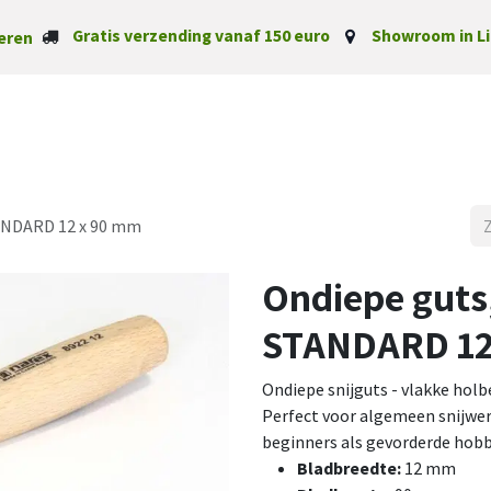
Gratis verzending vanaf 150 euro
Showroom in Li
eren
Startpagina
Categorieë
ANDARD 12 x 90 mm
Ondiepe gut
STANDARD 12
Ondiepe snijguts - vlakke hol
Perfect voor algemeen snijwer
beginners als gevorderde hobb
Bladbreedte:
12 mm