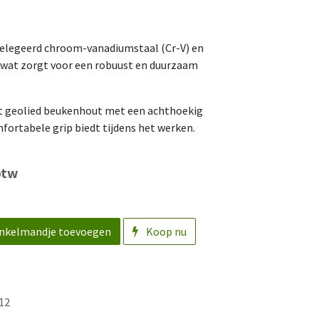
gelegeerd chroom-vanadiumstaal (Cr-V) en
wat zorgt voor een robuust en duurzaam
it geolied beukenhout met een achthoekig
mfortabele grip biedt tijdens het werken.
btw
nkelmandje toevoegen
Koop nu
12