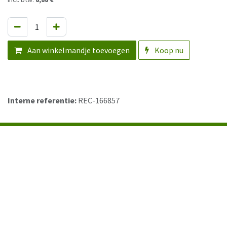
Aan winkelmandje toevoegen
Koop nu
Interne referentie:
REC-166857
Contact
Mallekotstraat 63, 2500 Lier
+3233037920
info@lignumtools.be