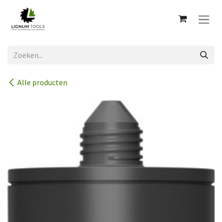
Overslaan naar inhoud
Alle producten