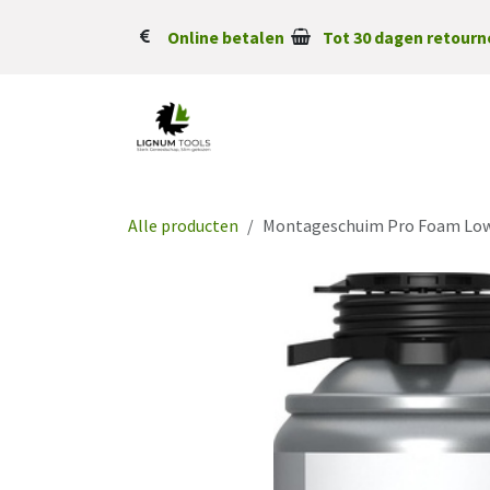
Overslaan naar inhoud
Online betalen
Tot 30 dagen retourn
Alle producten
Montageschuim Pro Foam Low