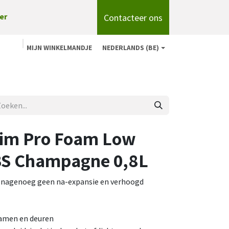
Contacteer ons
er
MIJN WINKELMANDJE
NEDERLANDS (BE)
n
Shop
Over ons
onze merken
Blog
im Pro Foam Low
BS Champagne 0,8L
nagenoeg geen na-expansie en verhoogd
amen en deuren