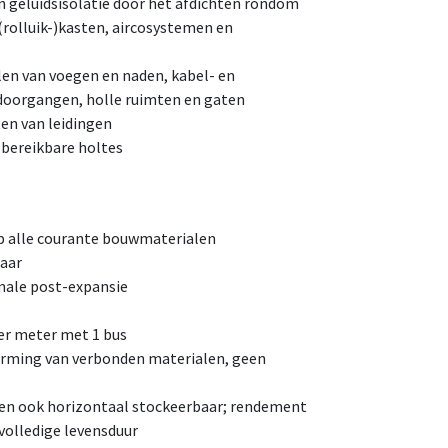
geluidsisolatie door het afdichten rondom
(rolluik-)kasten, aircosystemen en
len van voegen en naden, kabel- en
doorgangen, holle ruimten en gaten
en van leidingen
 bereikbare holtes
op alle courante bouwmaterialen
aar
male post-expansie
r meter met 1 bus
orming van verbonden materialen, geen
en ook horizontaal stockeerbaar; rendement
 volledige levensduur