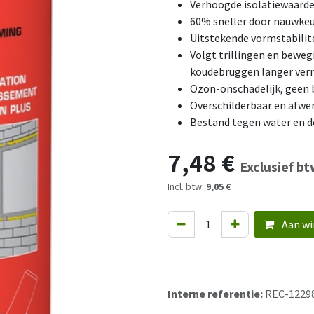
Verhoogde isolatiewaard
60% sneller door nauwkeu
Uitstekende vormstabilite
Volgt trillingen en beweg
koudebruggen langer ve
Ozon-onschadelijk, geen 
Overschilderbaar en afwe
Bestand tegen water en d
7,48
€
Exclusief b
Incl. btw:
9,05 €
Aan wi
Interne referentie:
REC-1229