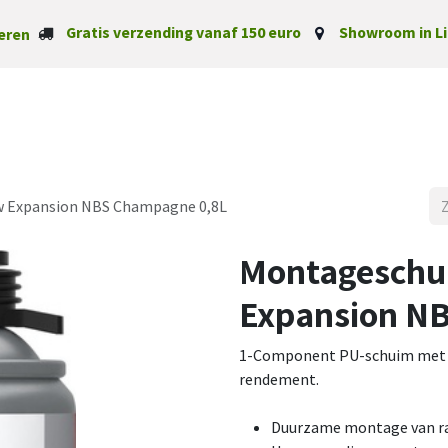
Gratis verzending vanaf 150 euro
Showroom in Li
eren
Startpagina
Categorieë
 Expansion NBS Champagne 0,8L
Montageschu
Expansion N
1-Component PU-schuim met 
rendement.
Duurzame montage van r