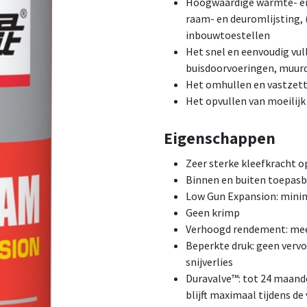
Hoogwaardige warmte- en 
raam- en deuromlijsting, 
inbouwtoestellen
Het snel en eenvoudig vul
buisdoorvoeringen, muur
Het omhullen en vastzett
Het opvullen van moeilijk
Eigenschappen
Zeer sterke kleefkracht 
Binnen en buiten toepasb
Low Gun Expansion: mini
Geen krimp
Verhoogd rendement: mee
Beperkte druk: geen verv
snijverlies
Duravalve™: tot 24 maand
blijft maximaal tijdens de