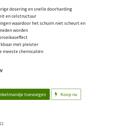
e
rige dosering en snelle doorharding
it en celstructuur
ingen waardoor het schuim niet scheurt en
rmeden worden
broeikaseffect
rkbaar met pleister
e meeste chemicaliën
tw
nkelmandje toevoegen
Koop nu
82