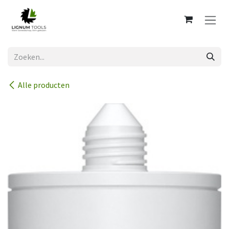
Overslaan naar inhoud
Alle producten