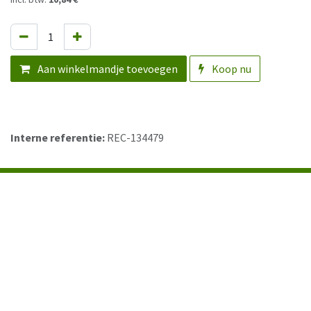
Aan winkelmandje toevoegen
Koop nu
Interne referentie:
REC-134479
Contact
Mallekotstraat 63, 2500 Lier
+3233037920
info@lignumtools.be