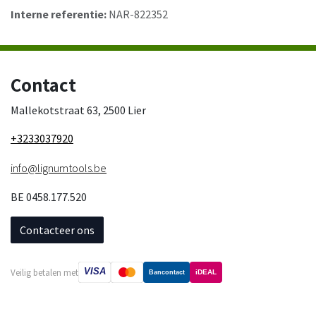
Interne referentie:
NAR-822352
Contact
Mallekotstraat 63, 2500 Lier
+3233037920
info@lignumtools.be
BE 0458.177.520
Contacteer ons
VISA
Veilig betalen met
iDEAL
Bancontact