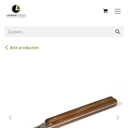
Overslaan naar inhoud
Alle producten