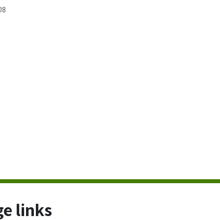
08
e links