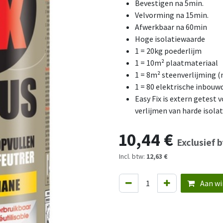
Bevestigen na 5min.
Velvorming na 15min.
Afwerkbaar na 60min
Hoge isolatiewaarde
1 = 20kg poederlijm
1 = 10m² plaatmateriaal
1 = 8m² steenverlijming 
1 = 80 elektrische inbou
Easy Fix is extern getest 
verlijmen van harde isola
10,44
€
Exclusief 
Incl. btw:
12,63 €
Aan wi