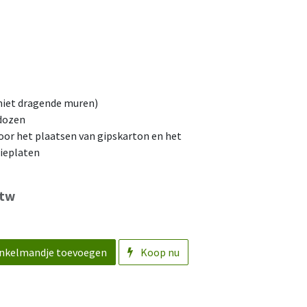
(niet dragende muren)
wdozen
voor het plaatsen van gipskarton en het
tieplaten
btw
nkelmandje toevoegen
Koop nu