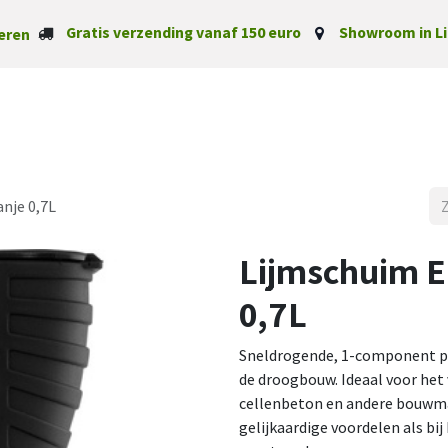
Gratis verzending vanaf 150 euro
Showroom in Li
eren
Startpagina
Categorieë
anje 0,7L
Lijmschuim E
0,7L
Sneldrogende, 1-component po
de droogbouw. Ideaal voor het 
cellenbeton en andere bouwmat
gelijkaardige voordelen als bi