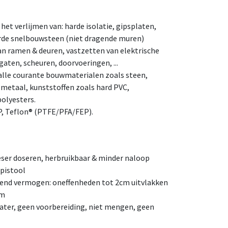
het verlijmen van: harde isolatie, gipsplaten,
rde snelbouwsteen (niet dragende muren)
n ramen & deuren, vastzetten van elektrische
gaten, scheuren, doorvoeringen, ...
alle courante bouwmaterialen zoals steen,
metaal, kunststoffen zoals hard PVC,
olyesters.
P, Teflon® (PTFE/PFA/FEP).
eser doseren, herbruikbaar & minder naloop
pistool
lend vermogen: oneffenheden tot 2cm uitvlakken
jm
water, geen voorbereiding, niet mengen, geen