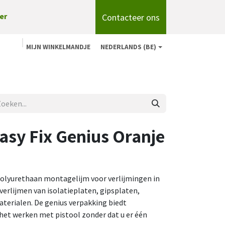
Contacteer ons
er
MIJN WINKELMANDJE
NEDERLANDS (BE)
n
Shop
Over ons
onze merken
Blog
asy Fix Genius Oranje
lyurethaan montagelijm voor verlijmingen in
verlijmen van isolatieplaten, gipsplaten,
erialen. De genius verpakking biedt
j het werken met pistool zonder dat u er één