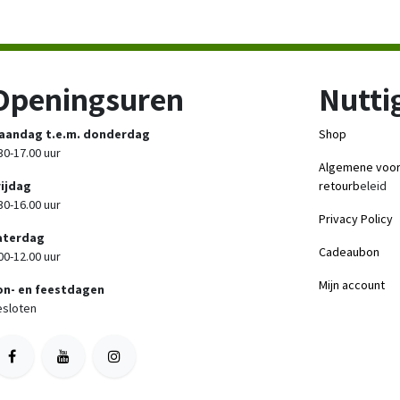
Openingsuren
Nuttig
aandag t.e.m. donderdag
Shop
30-17.00 uur
Algemene voo
rijdag
retourb
eleid
30-16.00 uur
Privacy Policy
aterdag
Cadeaubon
00-12.00 uur
Mijn account
on- en feestdagen
sloten