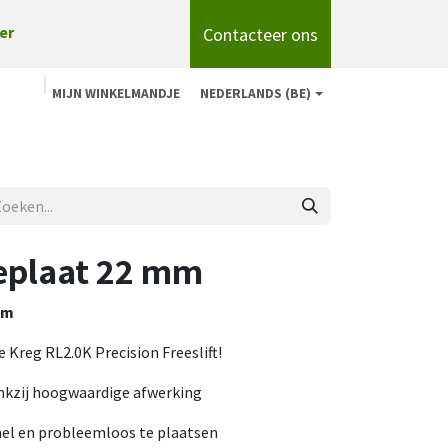
Contacteer ons
er
MIJN WINKELMANDJE
NEDERLANDS (BE)
n
Shop
Over ons
onze merken
Blog
eplaat 22 mm
mm
 Kreg RL2.0K Precision Freeslift!
nkzij hoogwaardige afwerking
nel en probleemloos te plaatsen