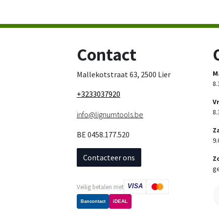
Contact
M
Mallekotstraat 63, 2500 Lier
8.
+3233037920
V
8.
info@lignumtools.be
Z
BE 0458.177.520
9.
Contacteer ons
Z
ge
VISA
Veilig betalen met
iDEAL
Bancontact