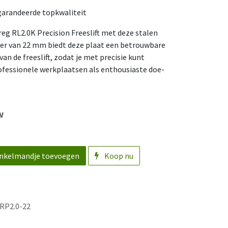
arandeerde topkwaliteit
reg RL2.0K Precision Freeslift met deze stalen
ter van 22 mm biedt deze plaat een betrouwbare
an de freeslift, zodat je met precisie kunt
ofessionele werkplaatsen als enthousiaste doe-
w
nkelmandje toevoegen
Koop nu
RP2.0-22