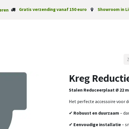
Gratis verzending vanaf 150 euro
Showroom in Li
eren
Startpagina
Categorieë
Kreg Reducti
Stalen Reduceerplaat Ø 22 
Het perfecte accessoire voor de
✔
Robuust en duurzaam
– da
✔
Eenvoudige installatie
– s