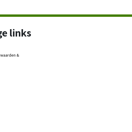
e links
rwaarden &