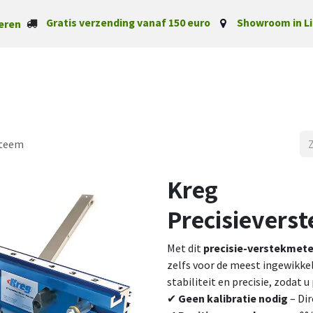
Gratis verzending vanaf 150 euro
Showroom in Li
eren
Startpagina
Categorieë
steem
Kreg
Precisievers
Met dit
precisie-verstekmet
zelfs voor de meest ingewikk
stabiliteit en precisie, zodat u
✔
Geen kalibratie nodig
– Dir