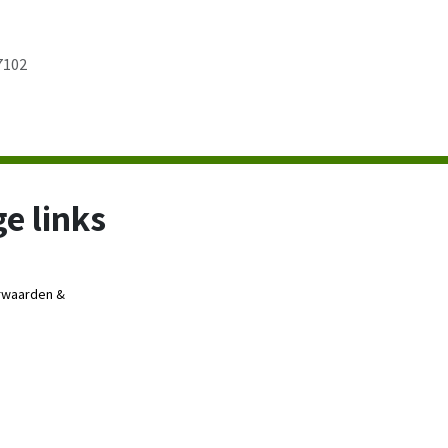
7102
e links
rwaarden &