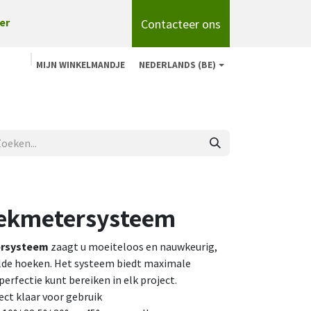
Contacteer ons
er
MIJN WINKELMANDJE
NEDERLANDS (BE)
n
Shop
Over ons
onze merken
Blog
tekmetersysteem
ersysteem
zaagt u moeiteloos en nauwkeurig,
elde hoeken. Het systeem biedt maximale
 perfectie kunt bereiken in elk project.
ect klaar voor gebruik