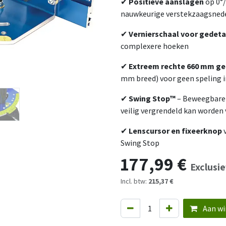
✔
Positieve aanslagen
op 0°/
nauwkeurige verstekzaagsned
✔
Vernierschaal voor gedeta
complexere hoeken
✔
Extreem rechte 660 mm ge
mm breed) voor geen speling i
✔
Swing Stop™
– Beweegbare s
veilig vergrendeld kan worde
✔
Lenscursor en fixeerknop
v
Swing Stop
177,99
€
Exclusie
Incl. btw:
215,37 €
Aan wi