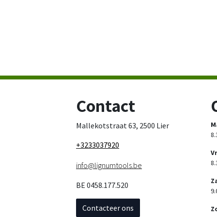
Contact
M
Mallekotstraat 63, 2500 Lier
8.
+3233037920
V
8.
info@lignumtools.be
Z
BE 0458.177.520
9.
Contacteer ons
Z