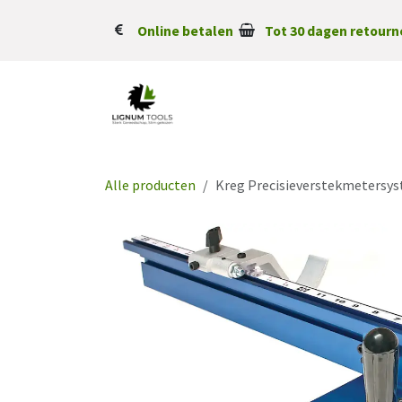
Overslaan naar inhoud
Online betalen
Tot 30 dagen retourn
Alle producten
Kreg Precisieverstekmetersy