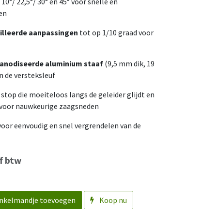
 10°/ 22,5°/ 30° en 45° voor snelle en
en
illeerde aanpassingen
tot op 1/10 graad voor
anodiseerde aluminium staaf
(9,5 mm dik, 19
n de versteksleuf
top die moeiteloos langs de geleider glijdt en
n voor nauwkeurige zaagsneden
oor eenvoudig en snel vergrendelen van de
f btw
nkelmandje toevoegen
Koop nu