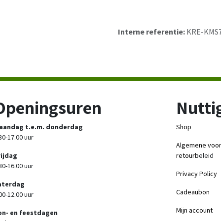
Interne referentie:
KRE-KMS
Openingsuren
Nuttig
aandag t.e.m. donderdag
Shop
30-17.00 uur
Algemene voo
rijdag
retourb
eleid
30-16.00 uur
Privacy Policy
aterdag
Cadeaubon
00-12.00 uur
Mijn account
on- en feestdagen