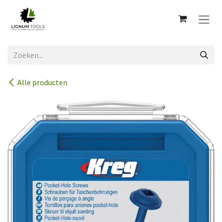
Overslaan naar inhoud
Alle producten