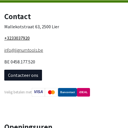
Contact
Mallekotstraat 63, 2500 Lier
+3233037920
info@lignumtools.be
BE 0458.177.520
Contacteer ons
VISA
Veilig betalen met
iDEAL
Bancontact
Openingsuren