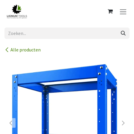
Overslaan naar inhoud
Alle producten