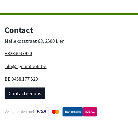
Contact
Mallekotstraat 63, 2500 Lier
+3233037920
info@lignumtools.be
BE 0458.177.520
Contacteer ons
VISA
Veilig betalen met
iDEAL
Bancontact