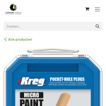
Overslaan naar inhoud
Alle producten