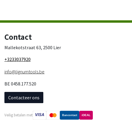
Contact
Mallekotstraat 63, 2500 Lier
+3233037920
info@lignumtools.be
BE 0458.177.520
Contacteer ons
VISA
Veilig betalen met
iDEAL
Bancontact