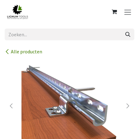
Overslaan naar inhoud
Alle producten