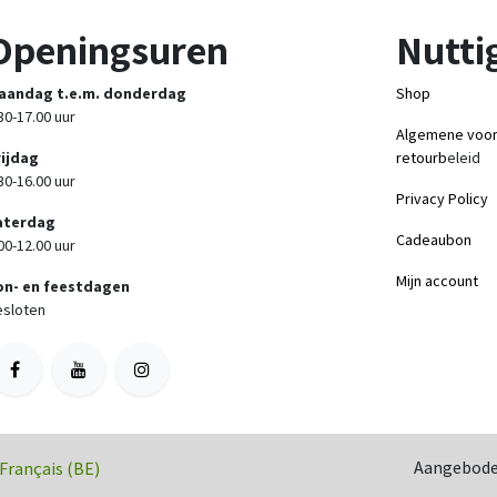
Openingsuren
Nuttig
aandag t.e.m. donderdag
Shop
30-17.00 uur
Algemene voo
rijdag
retourb
eleid
30-16.00 uur
Privacy Policy
aterdag
Cadeaubon
00-12.00 uur
Mijn account
on- en feestdagen
sloten
Aangebode
Français (BE)