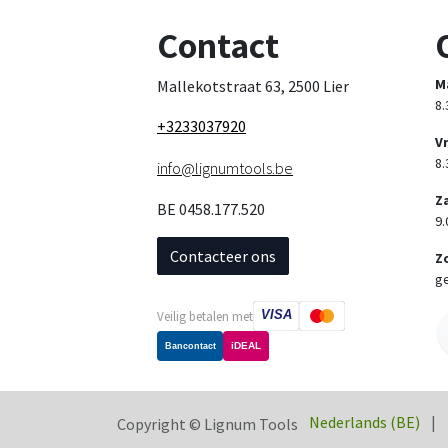
Contact
M
Mallekotstraat 63, 2500 Lier
8.
+3233037920
V
8.
info@lignumtools.be
Z
BE 0458.177.520
9.
Contacteer ons
Z
ge
VISA
Veilig betalen met
iDEAL
Bancontact
Nederlands (BE)
|
Copyright © Lignum Tools