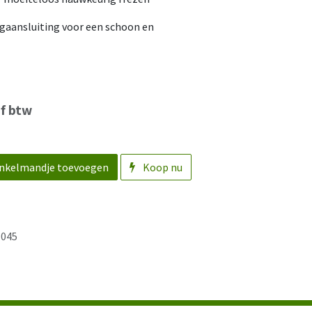
gaansluiting voor een schoon en
ef btw
nkelmandje toevoegen
Koop nu
045