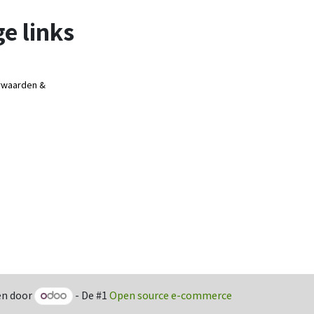
e links
rwaarden &
n door
- De #1
Open source e-commerce