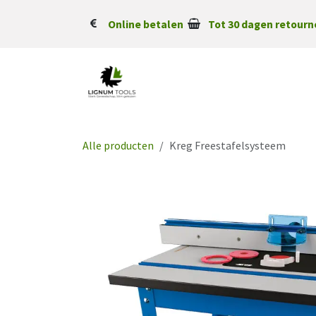
Overslaan naar inhoud
Online betalen
Tot 30 dagen retourn
Alle producten
Kreg Freestafelsysteem