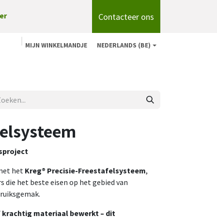
Contacteer ons
er
MIJN WINKELMANDJE
NEDERLANDS (BE)
n
Shop
Over ons
onze merken
Blog
felsysteem
esproject
met het
Kreg® Precisie-Freestafelsysteem
,
die het beste eisen op het gebied van
bruiksgemak.
of krachtig materiaal bewerkt – dit