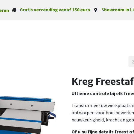
Gratis verzending vanaf 150 euro
Showroom in Li
eren
Startpagina
Categorieë
Kreg Freesta
Ultieme controle bij elk fre
Transformeer uw werkplaats 
ontworpen voor houtbewerkers 
nauwkeurigheid, kracht en ge
Of u nu fijne details freest 