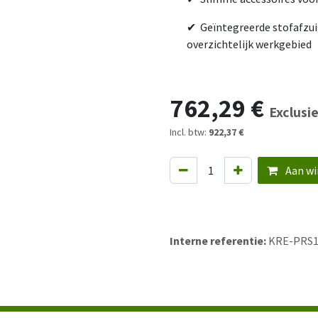
✔ Geïntegreerde stofafzui
overzichtelijk werkgebied
762,29
€
Exclusi
Incl. btw:
922,37 €
Aan wi
Interne referentie:
KRE-PRS1