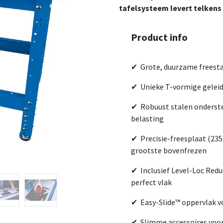
tafelsysteem levert telkens
Product info
✔ Grote, duurzame freesta
✔ Unieke T-vormige geleid
✔ Robuust stalen onderste
belasting
✔ Precisie-freesplaat (235 
grootste bovenfrezen
✔ Inclusief Level-Loc Redu
perfect vlak
✔ Easy-Slide™ oppervlak v
✔ Slimme accessoires voo