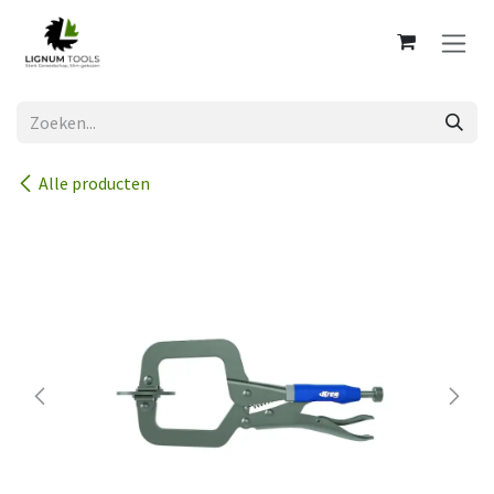
Overslaan naar inhoud
Alle producten