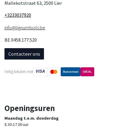
Mallekotstraat 63, 2500 Lier
+3233037920
info@lignumtools.be
BE 0458.177.520
Contacteer ons
VISA
Veilig betalen met
iDEAL
Bancontact
Openingsuren
Maandag t.e.m. donderdag
8.30-17.00 uur