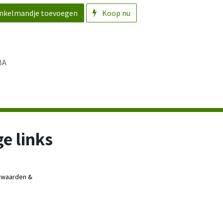
nkelmandje toevoegen
Koop nu
BA
e links
rwaarden &