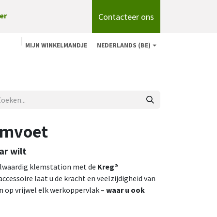
Contacteer ons
er
MIJN WINKELMANDJE
NEDERLANDS (BE)
n
Shop
Over ons
onze merken
Blog
emvoet
r wilt
olwaardig klemstation met de
Kreg®
ccessoire laat u de kracht en veelzijdigheid van
op vrijwel elk werkoppervlak –
waar u ook