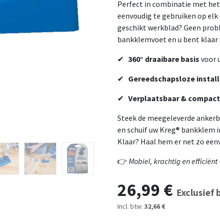
Perfect in combinatie met he
eenvoudig te gebruiken op el
geschikt werkblad? Geen prob
bankklemvoet en u bent klaar 
✔
360° draaibare basis
voor u
✔
Gereedschapsloze install
✔
Verplaatsbaar & compact
Steek de meegeleverde ankerbo
en schuif uw Kreg® bankklem i
Klaar? Haal hem er net zo eenv
👉
Mobiel, krachtig en efficiën
26,99
€
Exclusief 
Incl. btw:
32,66 €