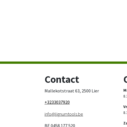
Contact
M
Mallekotstraat 63, 2500 Lier
8.
+3233037920
V
8.
info@lignumtools.be
Z
BE 0458.177.520