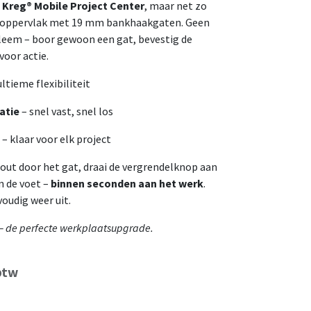
t
Kreg® Mobile Project Center
, maar net zo
k oppervlak met 19 mm bankhaakgaten. Geen
leem – boor gewoon een gat, bevestig de
voor actie.
ltieme flexibiliteit
atie
– snel vast, snel los
– klaar voor elk project
ut door het gat, draai de vergrendelknop aan
n de voet –
binnen seconden aan het werk
.
oudig weer uit.
t – de perfecte werkplaatsupgrade.
btw