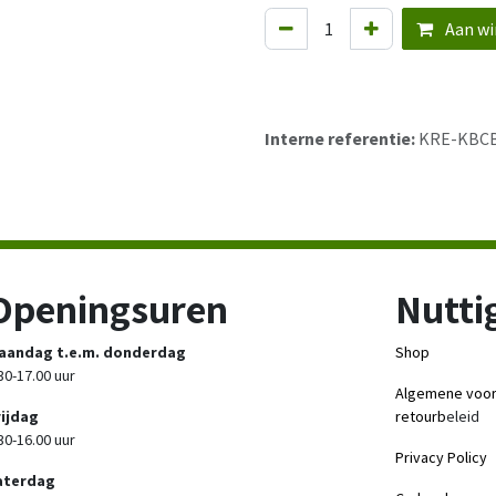
Aan wi
Interne referentie:
KRE-KBC
Openingsuren
Nuttig
aandag t.e.m. donderdag
Shop
30-17.00 uur
Algemene voo
rijdag
retourb
eleid
30-16.00 uur
Privacy Policy
aterdag