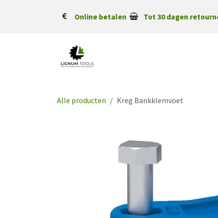
Overslaan naar inhoud
Online betalen
Tot 30 dagen retourn
Alle producten
Kreg Bankklemvoet