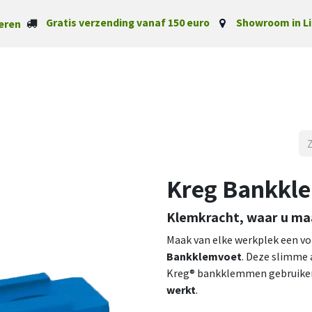
Gratis verzending vanaf 150 euro
Showroom in Li
eren
Startpagina
Categorieë
Kreg Bankkl
Klemkracht, waar u maa
Maak van elke werkplek een v
Bankklemvoet
. Deze slimme a
Kreg® bankklemmen gebruiken 
werkt
.