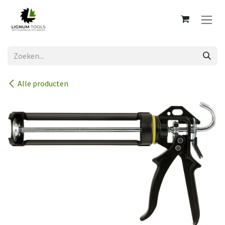
Overslaan naar inhoud
Alle producten