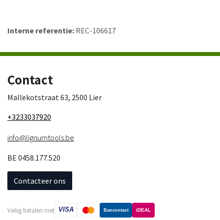
Interne referentie:
REC-106617
Contact
Mallekotstraat 63, 2500 Lier
+3233037920
info@lignumtools.be
BE 0458.177.520
Contacteer ons
VISA
Veilig betalen met
iDEAL
Bancontact