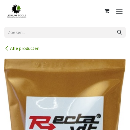
Overslaan naar inhoud
Alle producten