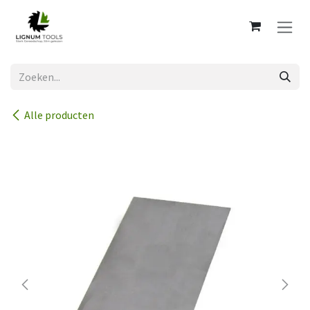
Overslaan naar inhoud
Alle producten