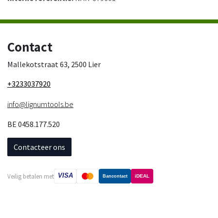
Contact
Mallekotstraat 63, 2500 Lier
+3233037920
info@lignumtools.be
BE 0458.177.520
Contacteer ons
VISA
Veilig betalen met
iDEAL
Bancontact