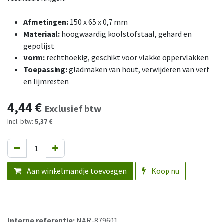
Afmetingen:
150 x 65 x 0,7 mm
Materiaal:
hoogwaardig koolstofstaal, gehard en
gepolijst
Vorm:
rechthoekig, geschikt voor vlakke oppervlakken
Toepassing:
gladmaken van hout, verwijderen van verf
en lijmresten
4,44
€
Exclusief btw
Incl. btw:
5,37 €
Aan winkelmandje toevoegen
Koop nu
Interne referentie:
NAR-879601