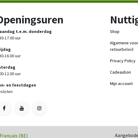
Openingsuren
Nuttig
aandag t.e.m. donderdag
Shop
30-17.00 uur
Algemene voo
rijdag
retourb
eleid
30-16.00 uur
Privacy Policy
aterdag
Cadeaubon
00-12.00 uur
Mijn account
on- en feestdagen
sloten
Aangebode
Français (BE)