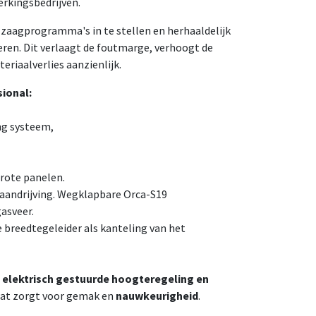
erkingsbedrijven.
zaagprogramma's in te stellen en herhaaldelijk
eren. Dit verlaagt de foutmarge, verhoogt de
eriaalverlies aanzienlijk.
sional:
ng systeem,
 grote panelen.
aandrijving. Wegklapbare Orca-S19
asveer.
 breedtegeleider als kanteling van het
elektrisch gestuurde hoogteregeling
en
wat zorgt voor gemak en
nauwkeurigheid
.