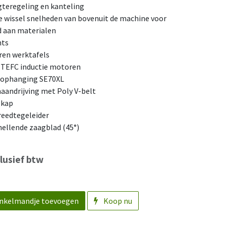
gteregeling en kanteling
e wissel snelheden van bovenuit de machine voor
d aan materialen
hts
eren werktafels
 TEFC inductie motoren
 ophanging SE70XL
maandrijving met Poly V-belt
gkap
breedtegeleider
 hellende zaagblad (45°)
lusief btw
nkelmandje toevoegen
Koop nu