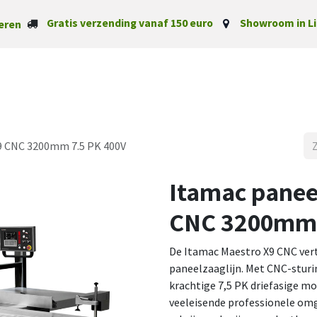
Gratis verzending vanaf 150 euro
Showroom in Li
eren
Startpagina
Categorieë
9 CNC 3200mm 7.5 PK 400V
Itamac panee
CNC 3200mm 
De Itamac Maestro X9 CNC ver
paneelzaaglijn. Met CNC-stur
krachtige 7,5 PK driefasige m
veeleisende professionele om