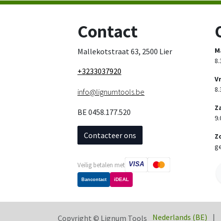
Contact
M
Mallekotstraat 63, 2500 Lier
8.
+3233037920
V
8.
info@lignumtools.be
Z
BE 0458.177.520
9.
Contacteer ons
Z
ge
VISA
Veilig betalen met
iDEAL
Bancontact
Nederlands (BE)
|
Copyright © Lignum Tools