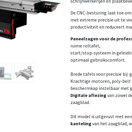
schrijnwerkerijen en plaatbew
De CNC-besturing laat toe om 
met extreme precisie uit te vo
productiviteit en reduceert mat
Paneelzagen voor de profes
ruime roltafel,
start/stop-systeem in geleidi
optimaal gebruikscomfort.
Brede tafels voor precisie bij
Krachtige motoren, poly-belt 
beschermkap instelbaar met g
Digitale aflezing
van zowel de
zaagblad.
Dit model is uitgerust met een
kanteling
van het zaagblad, 