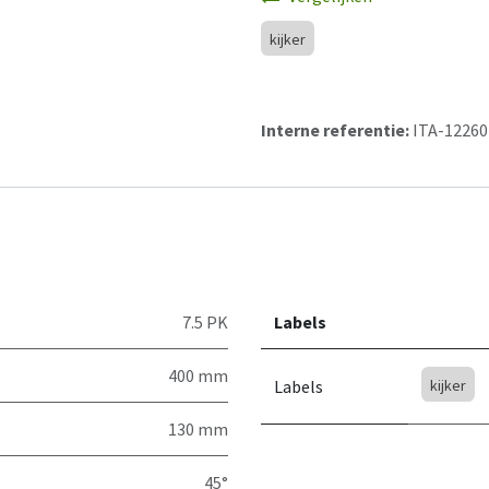
kijker
Interne referentie:
ITA-12260
7.5 PK
Labels
400 mm
Labels
kijker
130 mm
45°