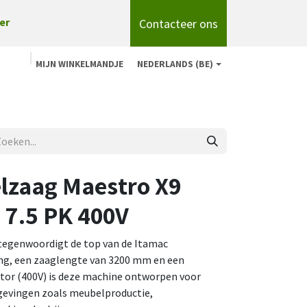
Contacteer ons
er
MIJN WINKELMANDJE
NEDERLANDS (BE)
n
Shop
Over ons
onze merken
Blog
lzaag Maestro X9
7.5 PK 400V
tegenwoordigt de top van de Itamac
ing, een zaaglengte van 3200 mm en een
otor (400V) is deze machine ontworpen voor
gevingen zoals meubelproductie,