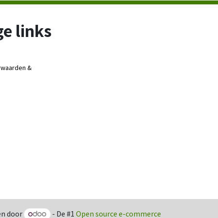
e links
rwaarden &
n door
- De #1
Open source e-commerce