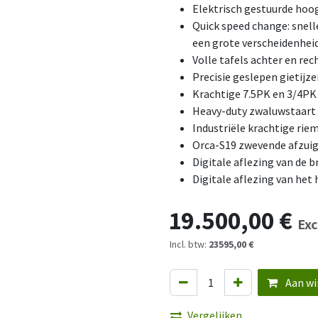
Elektrisch gestuurde hoo
Quick speed change: snell
een grote verscheidenhei
Volle tafels achter en rec
Precisie geslepen gietijz
Krachtige 7.5PK en 3/4PK
Heavy-duty zwaluwstaart
Industriële krachtige rie
Orca-S19 zwevende afzui
Digitale aflezing van de 
Digitale aflezing van het
19.500,00
€
Exc
Incl. btw:
23595,00 €
Aan wi
Vergelijken