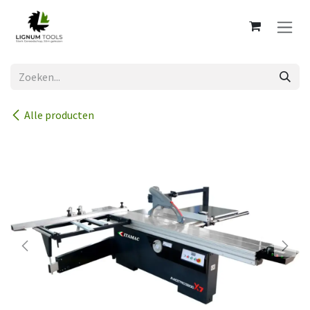
Overslaan naar inhoud
Alle producten