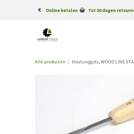
Overslaan naar inhoud
Online betalen
Tot 30 dagen retourn
Alle producten
Houtsnijguts, WOOD LINE ST