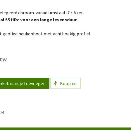
gelegeerd chroom-vanadiumstaal (Cr-V) en
al 55 HRc voor een lange levensduur.
t geolied beukenhout met achthoekig profiel
btw
nkelmandje toevoegen
Koop nu
04