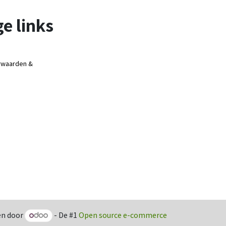
e links
rwaarden &
n door
- De #1
Open source e-commerce