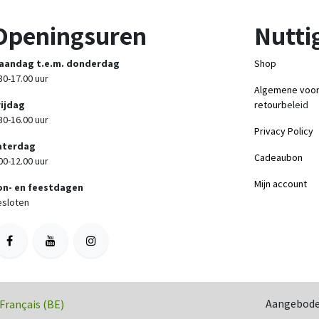
Openingsuren
Nuttig
aandag t.e.m. donderdag
Shop
30-17.00 uur
Algemene voo
rijdag
retourb
eleid
30-16.00 uur
Privacy Policy
aterdag
Cadeaubon
00-12.00 uur
Mijn account
on- en feestdagen
sloten
Aangebode
Français (BE)