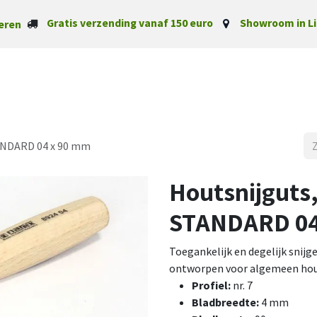
Gratis verzending vanaf 150 euro
Showroom in Li
eren
Startpagina
Categorieë
ANDARD 04 x 90 mm
Houtsnijgut
STANDARD 04
Toegankelijk en degelijk sni
ontworpen voor algemeen hou
Profiel:
nr. 7
Bladbreedte:
4 mm