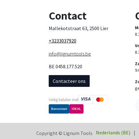
Contact
M
Mallekotstraat 63, 2500 Lier
8.
+3233037920
V
8.
info@lignumtools.be
Z
BE 0458.177.520
9.
Contacteer ons
Z
ge
VISA
Veilig betalen met
iDEAL
Bancontact
Nederlands (BE)
|
Copyright © Lignum Tools