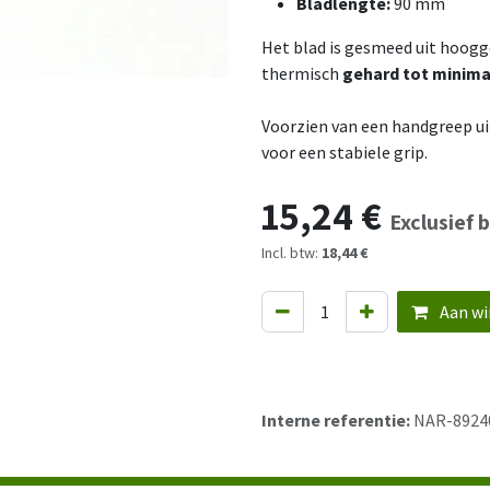
Bladlengte:
90 mm
Het blad is gesmeed uit hoog
thermisch
gehard tot minima
Voorzien van een handgreep ui
voor een stabiele grip.
15,24
€
Exclusief 
Incl. btw:
18,44 €
Aan wi
Interne referentie:
NAR-8924