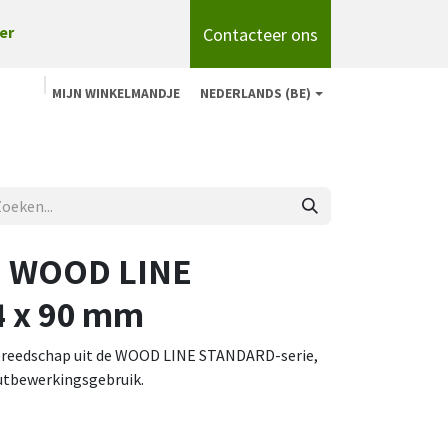
Contacteer ons
er
MIJN WINKELMANDJE
NEDERLANDS (BE)
n
Shop
Over ons
onze merken
Blog
s, WOOD LINE
 x 90 mm
jgereedschap uit de WOOD LINE STANDARD-serie,
tbewerkingsgebruik.