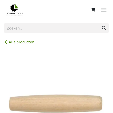
Overslaan naar inhoud
Alle producten