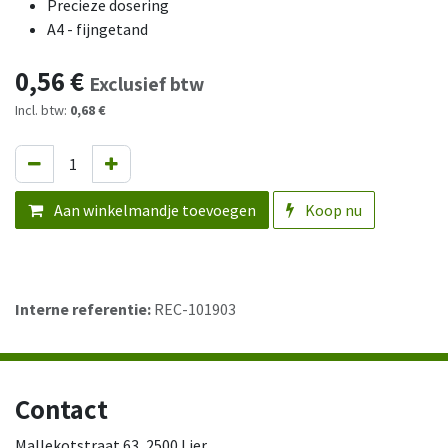
Precieze dosering
A4 - fijngetand
0,56
€
Exclusief btw
Incl. btw:
0,68 €
Aan winkelmandje toevoegen
Koop nu
Interne referentie:
REC-101903
Contact
Mallekotstraat 63, 2500 Lier