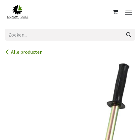
Overslaan naar inhoud
Alle producten