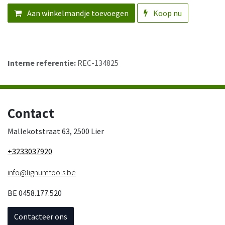
Aan winkelmandje toevoegen
Koop nu
Interne referentie:
REC-134825
Contact
Mallekotstraat 63, 2500 Lier
+3233037920
info@lignumtools.be
BE 0458.177.520
Contacteer ons