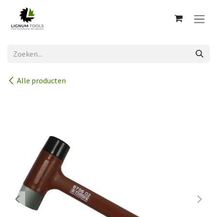
Overslaan naar inhoud
Alle producten