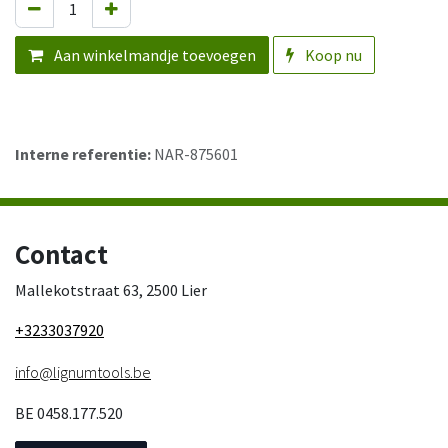
Aan winkelmandje toevoegen
Koop nu
Interne referentie:
NAR-875601
Contact
Mallekotstraat 63, 2500 Lier
+3233037920
info@lignumtools.be
BE 0458.177.520