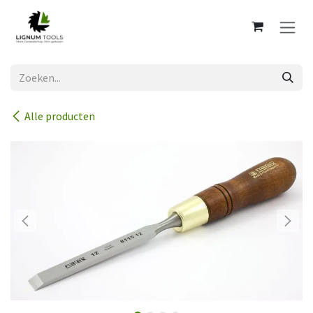
Overslaan naar inhoud
Alle producten