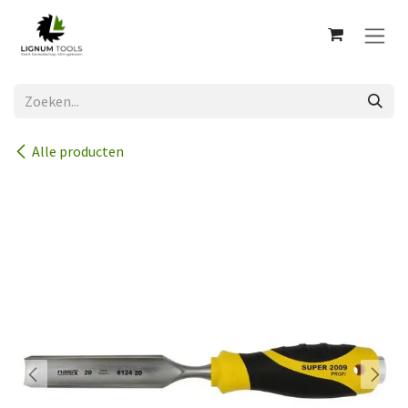
Overslaan naar inhoud
Alle producten