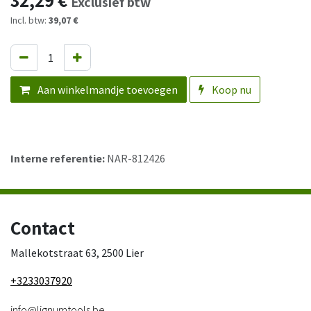
32,29
€
Exclusief btw
Incl. btw:
39,07 €
Aan winkelmandje toevoegen
Koop nu
Interne referentie:
NAR-812426
Contact
Mallekotstraat 63, 2500 Lier
+3233037920
info@lignumtools.be