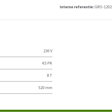
Interne referentie:
GRO-1202
230 V
4.5 PK
8 T
520 mm