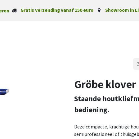
Gratis verzending vanaf 150 euro
Showroom in Li
eren
Startpagina
Categorieë
Gröbe klover 
Staande houtklief
bediening.
Deze compacte, krachtige hout
semiprofessioneel of thuisgeb