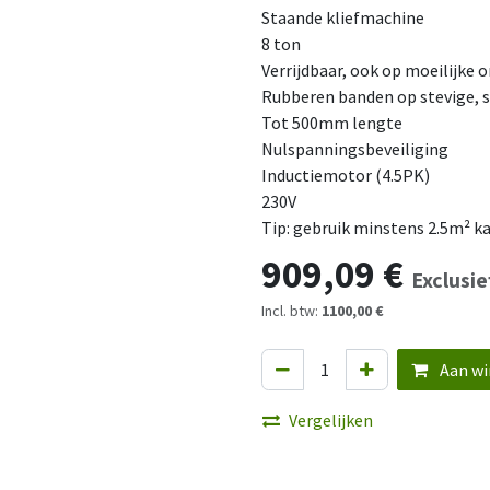
Staande kliefmachine
8 ton
Verrijdbaar, ook op moeilijke
Rubberen banden op stevige, s
Tot 500mm lengte
Nulspanningsbeveiliging
Inductiemotor (4.5PK)
230V
Tip: gebruik minstens 2.5m² k
909,09
€
Exclusie
Incl. btw:
1100,00 €
Aan wi
Vergelijken