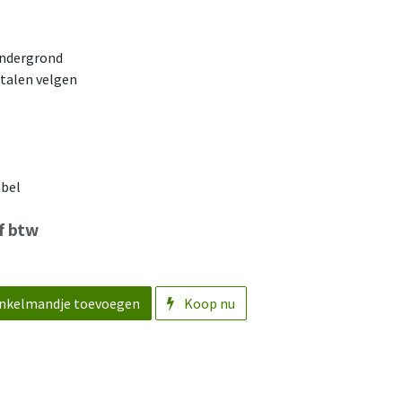
 ondergrond
talen velgen
abel
f btw
nkelmandje toevoegen
Koop nu