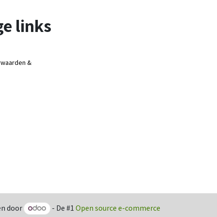
e links
rwaarden &
n door
- De #1
Open source e-commerce