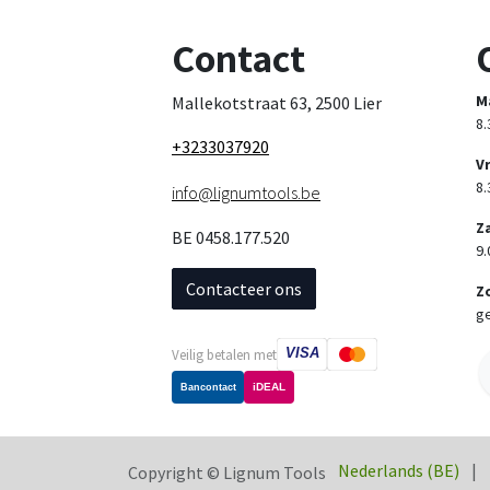
Contact
M
Mallekotstraat 63, 2500 Lier
8.
+3233037920
V
8.
info@lignumtools.be
Z
BE 0458.177.520
9.
Contacteer ons
Z
ge
VISA
Veilig betalen met
iDEAL
Bancontact
Nederlands (BE)
|
Copyright © Lignum Tools