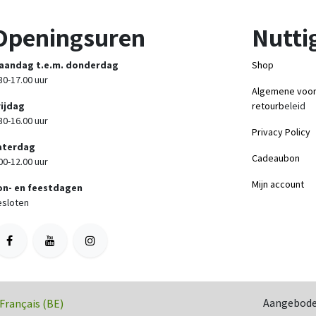
Openingsuren
Nuttig
aandag t.e.m. donderdag
Shop
30-17.00 uur
Algemene voo
rijdag
retourb
eleid
30-16.00 uur
Privacy Policy
aterdag
Cadeaubon
00-12.00 uur
Mijn account
on- en feestdagen
sloten
Aangebode
Français (BE)