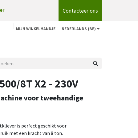
Contacteer ons
er
MIJN WINKELMANDJE
NEDERLANDS (BE)
n
Shop
Over ons
onze merken
Blog
500/8T X2 - 230V
machine voor tweehandige
kliever is perfect geschikt voor
ruik met een kracht van 8 ton.