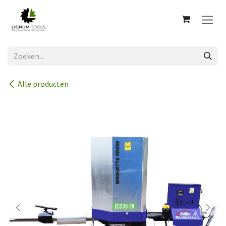
Overslaan naar inhoud
Alle producten