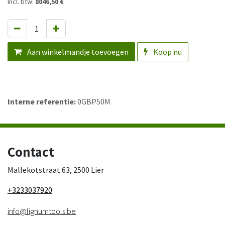
Incl. btw:
8046,50 €
Aan winkelmandje toevoegen
Koop nu
Interne referentie:
0GBP50M
Contact
Mallekotstraat 63, 2500 Lier
+3233037920
info@lignumtools.be