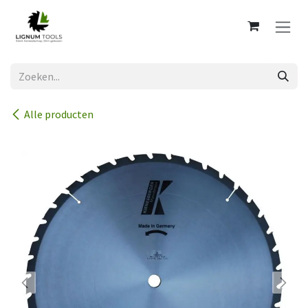
Overslaan naar inhoud
Alle producten