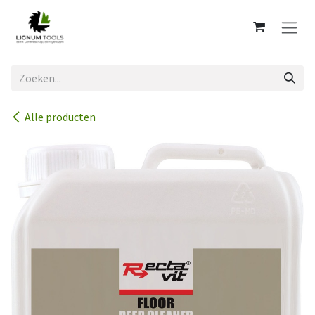
Overslaan naar inhoud
Alle producten