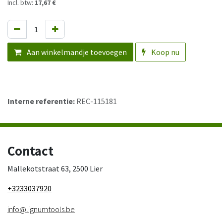
Incl. btw:
17,67 €
Aan winkelmandje toevoegen
Koop nu
Interne referentie:
REC-115181
Contact
Mallekotstraat 63, 2500 Lier
+3233037920
info@lignumtools.be