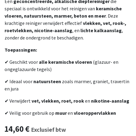
Een
geconcentreerde, alkalische dieptereiniger
die
speciaal is ontwikkeld voor het reinigen van
keramische
vloeren, natuursteen, marmer, beton en meer
. Deze
krachtige reiniger verwijdert effectief
vlekken, vet, rook-,
roetvlekken, nicotine-aanslag
, en
lichte kalkaanslag
,
zonder de ondergrond te beschadigen.
Toepassingen:
✔ Geschikt voor
alle keramische vloeren
(glazuur- en
ongeglazuurde tegels)
✔ Ideaal voor
natuursteen
zoals marmer, graniet, travertin
en jura
✔ Verwijdert
vet, vlekken, roet, rook
en
nikotine-aanslag
✔ Veilig voor gebruik op
muur
en
vloeroppervlakken
14,60
€
Exclusief btw