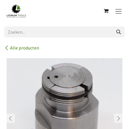
Overslaan naar inhoud
Alle producten