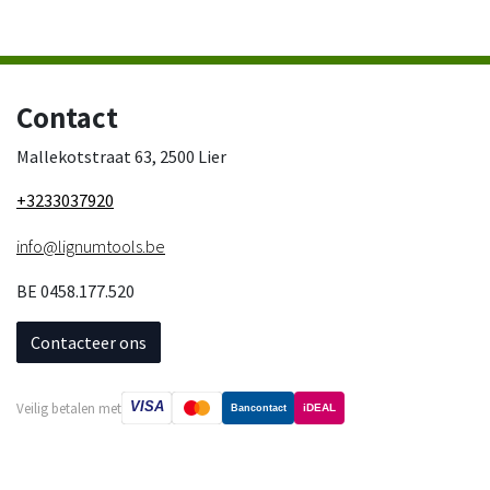
Contact
Mallekotstraat 63, 2500 Lier
+3233037920
info@lignumtools.be
BE 0458.177.520
Contacteer ons
VISA
Veilig betalen met
iDEAL
Bancontact