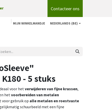
Contacteer ons
er
MIJN WINKELMANDJE
NEDERLANDS (BE)
n
Shop
Over ons
onze merken
Blog
oSleeve"
K180 - 5 stuks
ideaal voor het
verwijderen van fijne krassen
,
en het
voorbereiden van metalen
kt voor gebruik op
alle metalen en roestvaste
 gelijkmatig schuurbeeld met een fijne