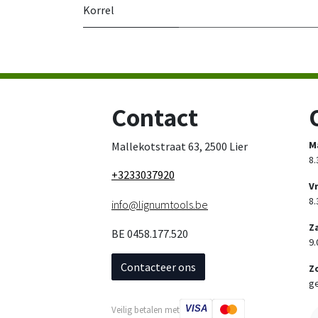
Korrel
Contact
M
Mallekotstraat 63, 2500 Lier
8.
+3233037920
V
8.
info@lignumtools.be
Z
BE 0458.177.520
9.
Contacteer ons
Z
ge
VISA
Veilig betalen met