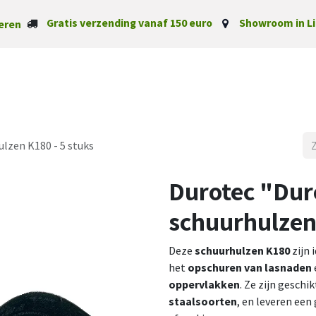
Gratis verzending vanaf 150 euro
Showroom in Li
eren
Startpagina
Categorieë
lzen K180 - 5 stuks
Durotec "Dur
schuurhulzen 
Deze
schuurhulzen K180
zijn 
het
opschuren van lasnaden
oppervlakken
. Ze zijn geschi
staalsoorten
, en leveren een