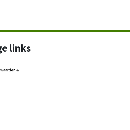
e links
rwaarden &