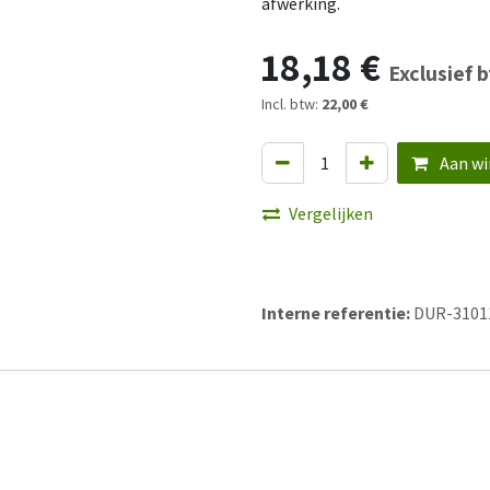
afwerking.
18,18
€
Exclusief 
Incl. btw:
22,00 €
Aan wi
Vergelijken
Interne referentie:
DUR-3101