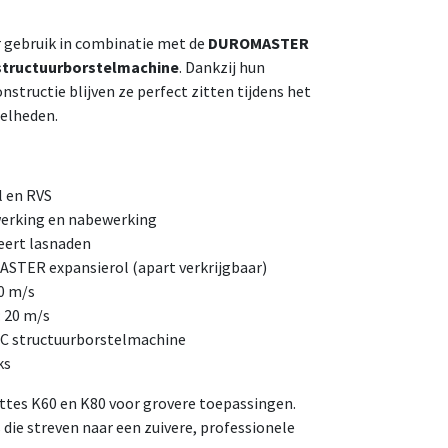
 gebruik in combinatie met de
DUROMASTER
tructuurborstelmachine
. Dankzij hun
nstructie blijven ze perfect zitten tijdens het
nelheden.
l en RVS
fwerking en nabewerking
seert lasnaden
STER expansierol (apart verkrijgbaar)
0 m/s
 20 m/s
 structuurborstelmachine
ks
ottes K60 en K80 voor grovere toepassingen.
die streven naar een zuivere, professionele