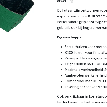
afwerking.
De hulzen zijn ontworpen voor
expansierol
op de
DUROTEC s
betrouwbare grip en stevige co
gebruik, ook bij hogere werks
Eigenschappen:
Schuurhulzen voor metaa
K180 korrel: voor fijne a
Verwijdert krassen, egali
Te gebruiken met DUROMA
Maximale werksnelheid: 3
Aanbevolen werksnelheid:
Compatibel met DUROTEC
Levering per set van 5 stu
Ook verkrijgbaar in korrelgro
Perfect voor metaalbewerkers 