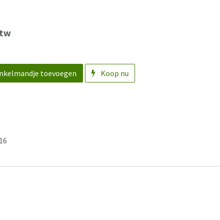
btw
nkelmandje toevoegen
Koop nu
16