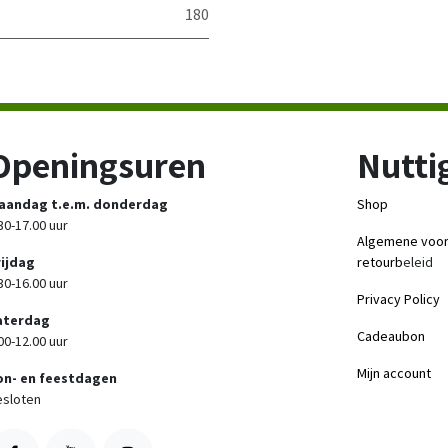
180
Openingsuren
Nuttig
aandag t.e.m. donderdag
Shop
30-17.00 uur
Algemene voo
rijdag
retourb
eleid
30-16.00 uur
Privacy Policy
aterdag
Cadeaubon
00-12.00 uur
Mijn account
on- en feestdagen
sloten