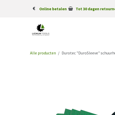
Overslaan naar inhoud
Online betalen
Tot 30 dagen retourn
Alle producten
Durotec "DuroSleeve" schuurhu