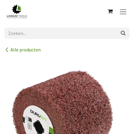
Overslaan naar inhoud
Alle producten