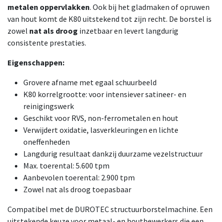
metalen oppervlakken
. Ook bij het gladmaken of opruwen
van hout komt de K80 uitstekend tot zijn recht. De borstel is
zowel
nat als droog
inzetbaar en levert langdurig
consistente prestaties.
Eigenschappen:
Grovere afname met egaal schuurbeeld
K80 korrelgrootte: voor intensiever satineer- en
reinigingswerk
Geschikt voor RVS, non-ferrometalen en hout
Verwijdert oxidatie, lasverkleuringen en lichte
oneffenheden
Langdurig resultaat dankzij duurzame vezelstructuur
Max. toerental: 5.600 tpm
Aanbevolen toerental: 2.900 tpm
Zowel nat als droog toepasbaar
Compatibel met de DUROTEC structuurborstelmachine. Een
uitstekende keuze voor metaal- en houtbewerkers die een